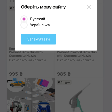
1 140 ₴
1 120 ₴
Оберіть мову сайту
Продано
Продано
Русский
Українська
Запамʼятати
Продувочный пистолет
Продувочный пистолет
Prevost Blow Gun with
Prevost PrevoS1 Blow Gun
Composite Nozzle
with Composite Nozzle
С композитным носиком
C композитным носиком
995 ₴
985 ₴
Продано