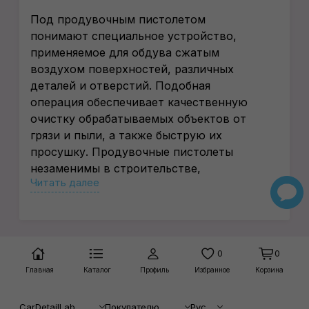
Под продувочным пистолетом
понимают специальное устройство,
применяемое для обдува сжатым
воздухом поверхностей, различных
деталей и отверстий. Подобная
операция обеспечивает качественную
очистку обрабатываемых объектов от
грязи и пыли, а также быструю их
просушку. Продувочные пистолеты
незаменимы в строительстве,
Читать далее
промышленности, они активно
используются для детейлинга
транспортных средств. Купить такие
устройства по честной цене несложно в
нашем интернет-магазине.
0
0
Основные характеристики
Главная
Каталог
Профиль
Избранное
Корзина
пистолетов для продувки
CarDetailLab
Покупателю
Рус