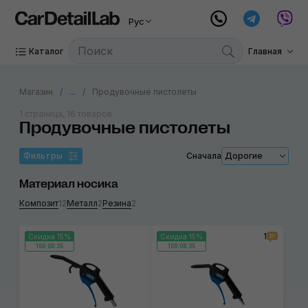
Рус
Каталог
Главная
Магазин
...
Продувочные пистолеты
1 страница, 16 товаров
Продувочные пистолеты
Фильтры
Сначала
Дорогие
Материал носика
Композит
12
Металл
2
Резина
2
1
Скидка 15%
Скидка 15%
169:08:34
169:08:34