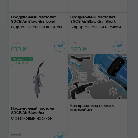
Продувочный пистолет
Продувочный пистолет
SGCB Air Blow Gun Long
SGCB Air Blow Gun Short
С прорезиненным носиком
С прорезиненным носиком
720 ₴
675 ₴
610 ₴
570 ₴
Скидка 15%
169:08:34
Как правильно помыть
Продувочный пистолет
автомобиль
SGCB Air Blow Gun
C резиновым носиком
585 ₴