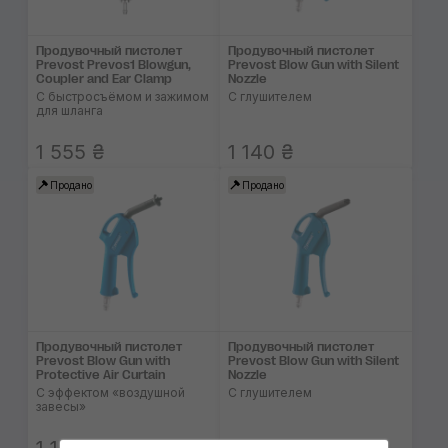
Продувочный пистолет
Продувочный пистолет
Prevost Prevos1 Blowgun,
Prevost Blow Gun with Silent
Coupler and Ear Clamp
Nozzle
С быстросъёмом и зажимом
С глушителем
для шланга
1 555 ₴
1 140 ₴
Продано
Продано
Продувочный пистолет
Продувочный пистолет
Prevost Blow Gun with
Prevost Blow Gun with Silent
Protective Air Curtain
Nozzle
С эффектом «воздушной
С глушителем
завесы»