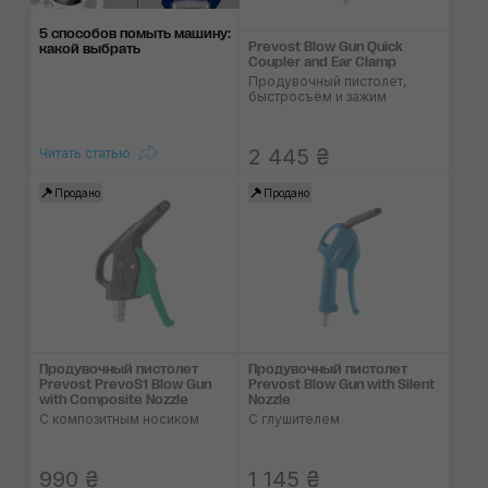
5 способов помыть машину:
Prevost Blow Gun Quick
какой выбрать
Coupler and Ear Clamp
Продувочный пистолет,
быстросъём и зажим
2 445 ₴
Читать статью
Продано
Продано
Продувочный пистолет
Продувочный пистолет
Prevost PrevoS1 Blow Gun
Prevost Blow Gun with Silent
with Composite Nozzle
Nozzle
С композитным носиком
С глушителем
990 ₴
1 145 ₴