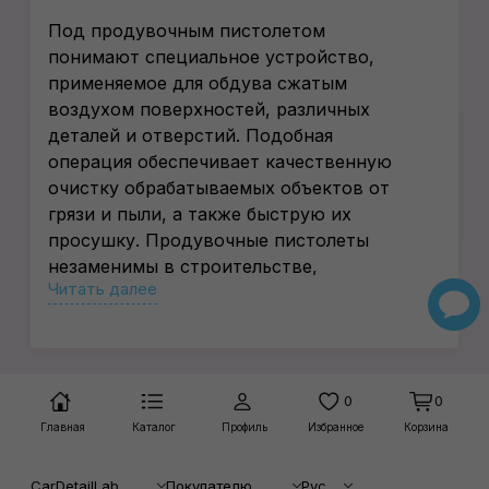
Под продувочным пистолетом
понимают специальное устройство,
применяемое для обдува сжатым
воздухом поверхностей, различных
деталей и отверстий. Подобная
операция обеспечивает качественную
очистку обрабатываемых объектов от
грязи и пыли, а также быструю их
просушку. Продувочные пистолеты
незаменимы в строительстве,
Читать далее
промышленности, они активно
используются для детейлинга
транспортных средств. Купить такие
устройства по честной цене несложно в
нашем интернет-магазине.
0
0
Основные характеристики
Главная
Каталог
Профиль
Избранное
Корзина
пистолетов для продувки
CarDetailLab
Покупателю
Рус