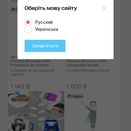
990 ₴
990 ₴
Оберіть мову сайту
Продано
Продано
Русский
Українська
Запамʼятати
Продувочный пистолет
Продувочный пистолет
Prevost Blow Gun with
Prevost Blow Gun with
Protective Air Curtain
Composite Nozzle
С эффектом «воздушной
С композитным носиком
завесы»
1 145 ₴
1 000 ₴
Продано