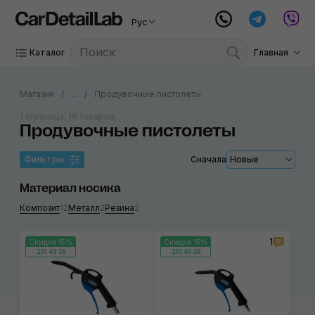
Рус
Каталог
Главная
Магазин
...
Продувочные пистолеты
1 страница, 16 товаров
Продувочные пистолеты
Фильтры
Сначала
Новые
Материал носика
Композит
12
Металл
2
Резина
2
1
Скидка 15%
Скидка 15%
201:49:28
201:49:28