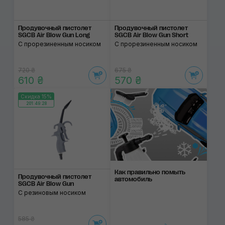
Продувочный пистолет
Продувочный пистолет
SGCB Air Blow Gun Long
SGCB Air Blow Gun Short
С прорезиненным носиком
С прорезиненным носиком
720 ₴
675 ₴
610 ₴
570 ₴
Скидка 15%
201:49:28
Как правильно помыть
Продувочный пистолет
автомобиль
SGCB Air Blow Gun
C резиновым носиком
585 ₴