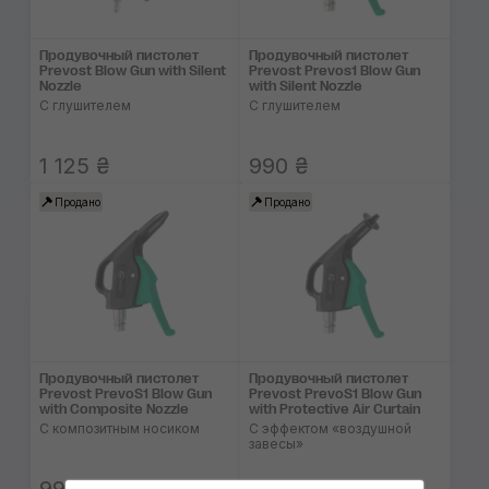
Продувочный пистолет
Продувочный пистолет
Prevost Blow Gun with Silent
Prevost Prevos1 Blow Gun
Nozzle
with Silent Nozzle
С глушителем
С глушителем
1 125 ₴
990 ₴
Продано
Продано
Продувочный пистолет
Продувочный пистолет
Prevost PrevoS1 Blow Gun
Prevost PrevoS1 Blow Gun
with Composite Nozzle
with Protective Air Curtain
C композитным носиком
С эффектом «воздушной
завесы»