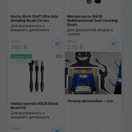
Кисть Work Stuff Ultra Grip
Мягкая кисть SGCB
Detailing Brush 24 mm
Multifunctional Dust Cleaning
Brush
Для внутреннего и
внешнего детейлинга
Для деликатной уборки в
салоне
450 ₴
315 ₴
380 ₴
270 ₴
2
Скидка 15%
169:19:17
Почему автомойки — зло
Набор кистей SGCB Detail
Brush Kit
Для внутреннего и
внешнего детейлинга
360 ₴