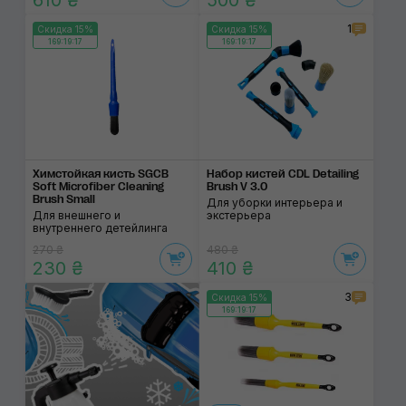
610 ₴
500 ₴
1
Скидка 15%
Скидка 15%
169:19:17
169:19:17
Химстойкая кисть SGCB
Набор кистей CDL Detailing
Soft Microfiber Cleaning
Brush V 3.0
Brush Small
Для уборки интерьера и
Для внешнего и
экстерьера
внутреннего детейлинга
270 ₴
480 ₴
230 ₴
410 ₴
3
Скидка 15%
169:19:17