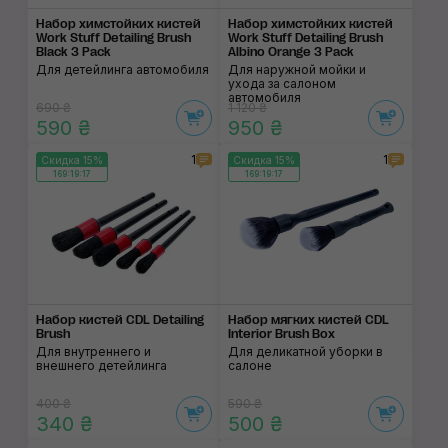
Набор химстойких кистей
Набор химстойких кистей
Work Stuff Detailing Brush
Work Stuff Detailing Brush
Black 3 Pack
Albino Orange 3 Pack
Для детейлинга автомобиля
Для наружной мойки и
ухода за салоном
автомобиля
690 ₴
1 120 ₴
590 ₴
950 ₴
1
1
Скидка 15%
Скидка 15%
169:19:17
169:19:17
Набор кистей CDL Detailing
Набор мягких кистей CDL
Brush
Interior Brush Box
Для внутреннего и
Для деликатной уборки в
внешнего детейлинга
салоне
400 ₴
590 ₴
340 ₴
500 ₴