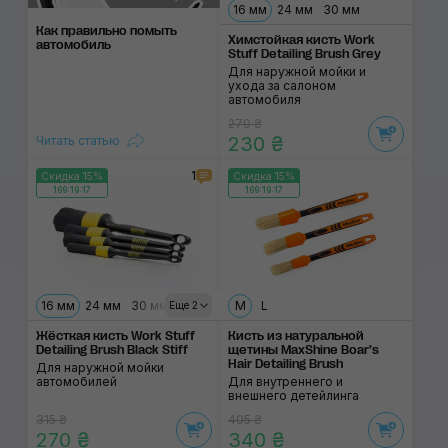
16 мм
24 мм
30 мм
Как правильно помыть
Химстойкая кисть Work
автомобиль
Stuff Detailing Brush Grey
Для наружной мойки и
ухода за салоном
автомобиля
270 ₴
230 ₴
Читать статью
1
Скидка 15%
Скидка 15%
169:19:17
169:19:17
16 мм
24 мм
30 мм
40 мм
M
L
Еще 2
Жёсткая кисть Work Stuff
Кисть из натуральной
Detailing Brush Black Stiff
щетины MaxShine Boar’s
Hair Detailing Brush
Для наружной мойки
автомобилей
Для внутреннего и
внешнего детейлинга
315 ₴
405 ₴
270 ₴
340 ₴