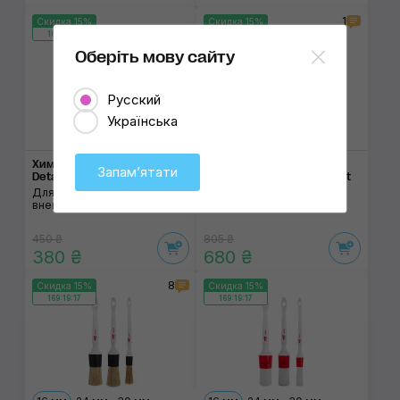
1
Скидка 15%
Скидка 15%
169:19:17
169:19:17
Оберіть мову сайту
Русский
Українська
Химстойкая кисть MaxShine
Набор кистей SGCB Pro
Запамʼятати
Detailing Brush White Classic
Soft Car Detailing Brush Set
Для внутреннего и
Для внутреннего и
внешнего детейлинга
внешнего детейлинга
450 ₴
805 ₴
380 ₴
680 ₴
8
Скидка 15%
Скидка 15%
169:19:17
169:19:17