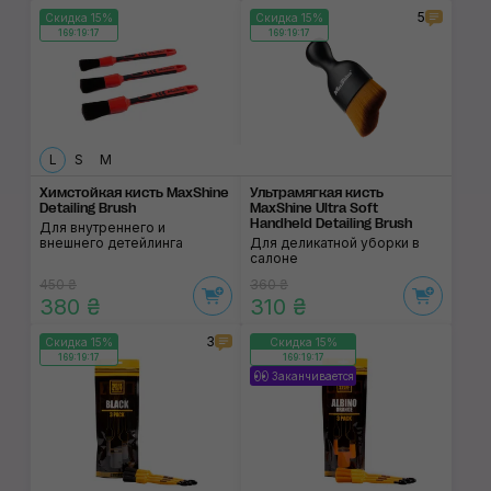
5
Скидка 15%
Скидка 15%
169:19:17
169:19:17
L
S
М
Химстойкая кисть MaxShine
Ультрамягкая кисть
Detailing Brush
MaxShine Ultra Soft
Handheld Detailing Brush
Для внутреннего и
внешнего детейлинга
Для деликатной уборки в
салоне
450 ₴
360 ₴
380 ₴
310 ₴
3
Скидка 15%
Скидка 15%
169:19:17
169:19:17
Заканчивается