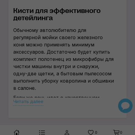
Кисти для эффективного
детейлинга
Обычному автолюбителю для
регулярной мойки своего железного
коня можно применять минимум
аксессуаров. Достаточно будет купить
комплект полотенец из микрофибры для
чистки машины внутри и снаружи,
одну-две щетки, а бытовым пылесосом
выполнить уборку ковролина и обшивки
в салоне.
Если же речь идет о качественном
Читать далее
детейлинге транспортного средства,
этими приспособлениями уже не
обойтись. Профессиональная
тщательная уборка предполагает
0
0
использование целого арсенала