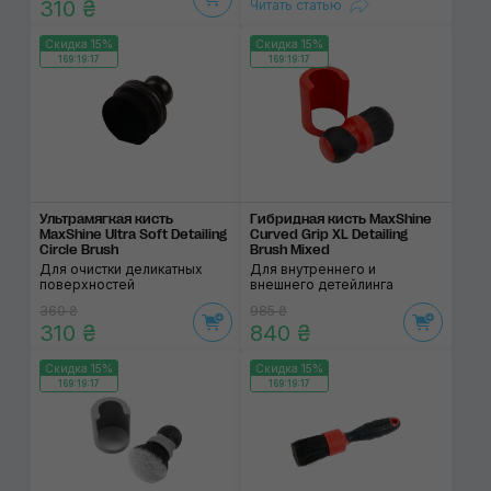
310 ₴
Читать статью
Скидка 15%
Скидка 15%
169:19:17
169:19:17
Ультрамягкая кисть
Гибридная кисть MaxShine
MaxShine Ultra Soft Detailing
Curved Grip XL Detailing
Circle Brush
Brush Mixed
Для очистки деликатных
Для внутреннего и
поверхностей
внешнего детейлинга
360 ₴
985 ₴
310 ₴
840 ₴
Скидка 15%
Скидка 15%
169:19:17
169:19:17