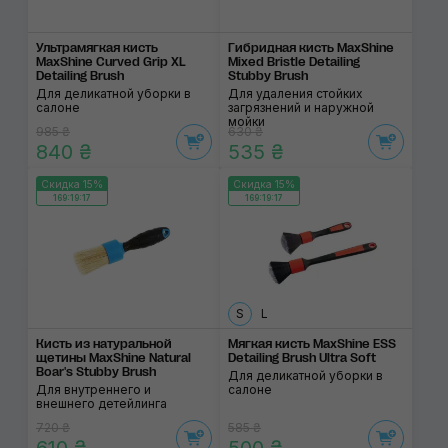
Ультрамягкая кисть
Гибридная кисть MaxShine
MaxShine Curved Grip XL
Mixed Bristle Detailing
Detailing Brush
Stubby Brush
Для деликатной уборки в
Для удаления стойких
салоне
загрязнений и наружной
мойки
985 ₴
630 ₴
840 ₴
535 ₴
Скидка 15%
Скидка 15%
169:19:17
169:19:17
S
L
Кисть из натуральной
Мягкая кисть MaxShine ESS
щетины MaxShine Natural
Detailing Brush Ultra Soft
Boar's Stubby Brush
Для деликатной уборки в
Для внутреннего и
салоне
внешнего детейлинга
720 ₴
585 ₴