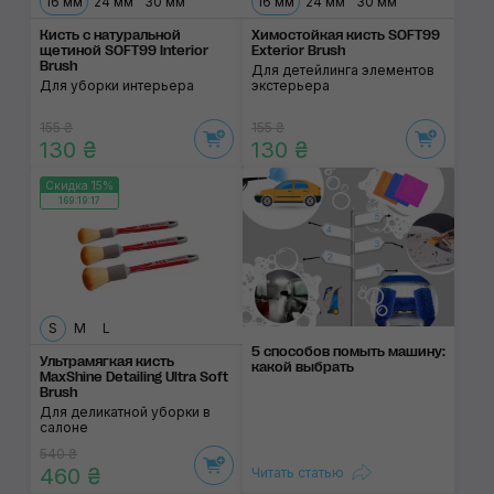
16 мм
24 мм
30 мм
16 мм
24 мм
30 мм
Кисть с натуральной
Химостойкая кисть SOFT99
щетиной SOFT99 Interior
Exterior Brush
Brush
Для детейлинга элементов
Для уборки интерьера
экстерьера
155 ₴
155 ₴
130 ₴
130 ₴
Скидка 15%
169:19:17
S
M
L
5 способов помыть машину:
Ультрамягкая кисть
какой выбрать
MaxShine Detailing Ultra Soft
Brush
Для деликатной уборки в
салоне
540 ₴
460 ₴
Читать статью