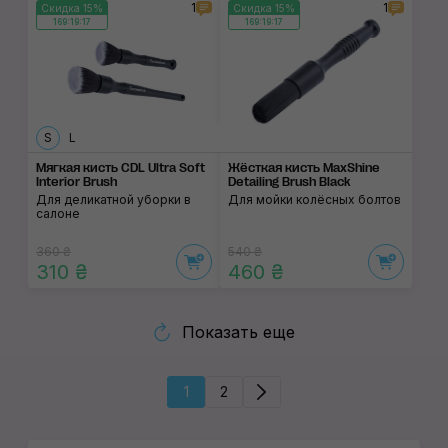
1
1
Скидка 15%
Скидка 15%
169:19:17
169:19:17
S
L
Мягкая кисть CDL Ultra Soft
Жёсткая кисть MaxShine
Interior Brush
Detailing Brush Black
Для деликатной уборки в
Для мойки колёсных болтов
салоне
360 ₴
540 ₴
310 ₴
460 ₴
Показать еще
1
2