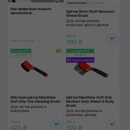
маленькая
большая
Как правильно помыть
Щётка Work Stuff Monsoon
автомобиль
Wheel Brush
Для чистки резины,
колёсных арок и дисков
450 ₴
380 ₴
Читать статью
1
Скидка 15%
Скидка 15%
202:08:17
202:08:17
Заканчивается
Жёсткая щётка MaxShine
Щётка MaxShine Soft Grip
Soft Grip Tire Cleaning Brush
Medium-Duty Wheel & Body
Brush
Для чистки резины и
ковролина
Для чистки резины и
колёсных дисков
495 ₴
585 ₴
420 ₴
500 ₴