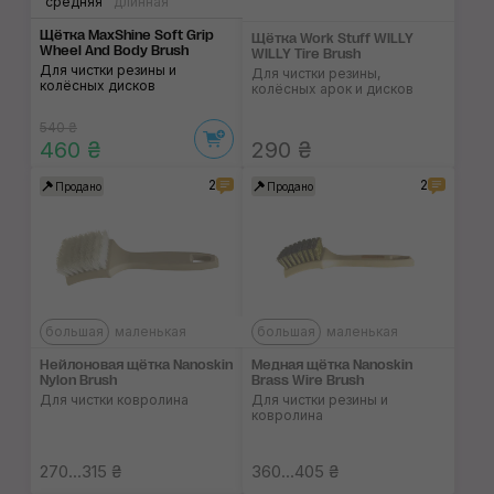
средняя
длинная
Щётка MaxShine Soft Grip
Щётка Work Stuff WILLY
Wheel And Body Brush
WILLY Tire Brush
Для чистки резины и
Для чистки резины,
колёсных дисков
колёсных арок и дисков
540 ₴
460 ₴
290 ₴
2
2
Продано
Продано
большая
маленькая
большая
маленькая
Нейлоновая щётка Nanoskin
Медная щётка Nanoskin
Nylon Brush
Brass Wire Brush
Для чистки ковролина
Для чистки резины и
ковролина
270...315 ₴
360...405 ₴