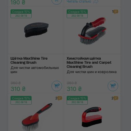
190 ₴
Читать статью
1
Скидка 15%
Скидка 15%
202:08:17
202:08:17
Щётка MaxShine Tire
Химстойкая щётка
Cleaning Brush
MaxShine Tire and Carpet
Cleaning Brush
Для чистки автомобильных
шин
Для чистки шин и ковролина
360 ₴
360 ₴
310 ₴
310 ₴
2
2
Скидка 15%
Скидка 15%
202:08:17
202:08:17