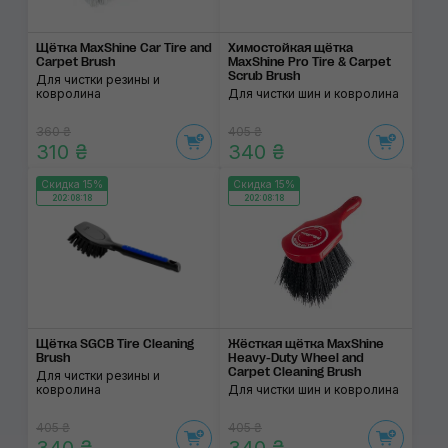
Щётка MaxShine Car Tire and
Химостойкая щётка
Carpet Brush
MaxShine Pro Tire & Carpet
Scrub Brush
Для чистки резины и
ковролина
Для чистки шин и ковролина
360 ₴
405 ₴
310 ₴
340 ₴
Скидка 15%
Скидка 15%
202:08:17
202:08:17
Щётка SGCB Tire Cleaning
Жёсткая щётка MaxShine
Brush
Heavy-Duty Wheel and
Carpet Cleaning Brush
Для чистки резины и
ковролина
Для чистки шин и ковролина
405 ₴
405 ₴