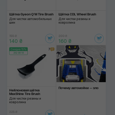
Щётка Gyeon Q²M Tire Brush
Щётка CDL Wheel Brush
Для чистки автомобильных
Для чистки резины и
шин
ковролина
155 ₴
200 ₴
140 ₴
160 ₴
7
Скидка 15%
202:08:17
Почему автомойки — зло
Нейлоновая щётка
MaxShine Tire Brush
Для чистки резины и
ковролина
225 ₴