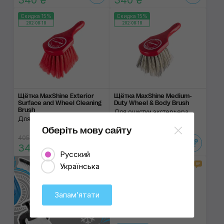
340 ₴
340 ₴
Скидка 15%
Скидка 15%
202:08:17
202:08:17
Щётка MaxShine Exterior
Щётка MaxShine Medium-
Surface and Wheel Cleaning
Duty Wheel & Body Brush
Brush
Для очистки экстерьера
Для чистки экстерьера авто
авто
Оберіть мову сайту
405 ₴
405 ₴
340 ₴
340 ₴
Русский
1
Скидка 15%
Українська
202:08:17
Заканчивается
Запамʼятати