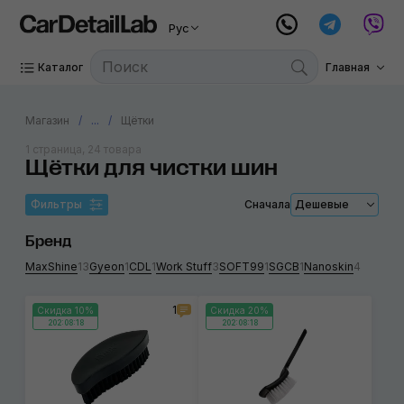
Рус
Каталог
Главная
Магазин
...
Щётки
1 страница, 24 товара
Щётки для чистки шин
Фильтры
Сначала
Дешевые
Бренд
MaxShine
13
Gyeon
1
CDL
1
Work Stuff
3
SOFT99
1
SGCB
1
Nanoskin
4
1
Скидка 10%
Скидка 20%
202:08:17
202:08:17