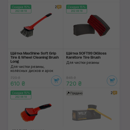
2
Скидка 15%
Скидка 15%
202:08:17
202:08:17
Щётка MaxShine Soft Grip
Щётка SOFT99 DiGloss
Tire & Wheel Cleaning Brush
Kamitore Tire Brush
Long
Для чистки резины
Для чистки резины,
колёсных дисков и арок
720 ₴
845 ₴
610 ₴
720 ₴
2
Скидка 15%
Продано
202:08:17