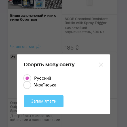
Виды загрязнений и как с
SGCB Chemical Resistant
ними бороться
Bottle with Spray Trigger
Химостойкий
опрыскиватель, 500 мл
185 ₴
Читать статью
3
Продано
Продано
Оберіть мову сайту
Русский
Українська
Запамʼятати
Опрыскиватель SGCB High
Опрыскиватель Gloria
Output Chemical Resistant
CleanMaster CM05
Sprayer With Bottle
С системой Dual Pump
Для работы с кислотами,
щёлочами и растворителями