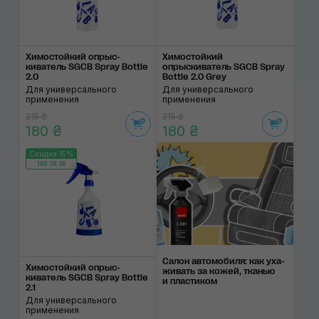
Химостойкий опрыс­
Химостойкий
киватель SGCB Spray Bottle
опрыскиватель SGCB Spray
2.0
Bottle 2.0 Grey
Для универсального
Для универсального
применения
применения
215 ₴
215 ₴
180 ₴
180 ₴
Скидка 15%
160:39:38
Салон автомобиля: как уха­
Химостойкий опрыс­
жи­вать за ко­жей, тка­нью
киватель SGCB Spray Bottle
и пла­сти­ком
2.1
Для универсального
применения