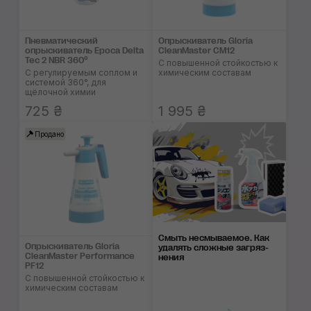
Пневматический
Опрыскиватель Gloria
опрыскиватель Epoca Delta
CleanMaster CM12
Tec 2 NBR 360°
С повышенной стойкостью к
C регулируемым соплом и
химическим составам
системой 360°, для
щёлочной химии
725 ₴
1 995 ₴
Продано
Смыть несмываемое. Как
Опрыскиватель Gloria
уда­лять слож­ные заг­ряз­
CleanMaster Performance
нения
PF12
С повышенной стойкостью к
химическим составам