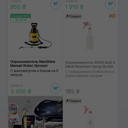
1 120 ₴
2 245 ₴
950 ₴
1 910 ₴
2
Скидка 15%
Продано
160:39:38
Опрыскиватель MaxShine
Опрыскиватель SGCB Acid &
Manual Water Sprayer
Alkali Resistant Spray Bottle
С манометром и баком на 5
С повышенной стойкостью к
литров
агрессивным средам
3 590 ₴
3 050 ₴
185 ₴
Продано