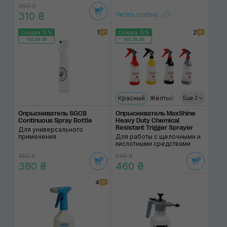
360 ₴
310 ₴
Читать статью
1
2
Скидка 15%
Скидка 15%
160:39:38
160:39:38
Красный
Жёлтый
Чёрный
Серы
Еще 2
Опрыскиватель SGCB
Опрыскиватель MaxShine
Continuous Spray Bottle
Heavy Duty Chemical
Resistant Trigger Sprayer
Для универсального
применения
Для работы с щелочными и
кислотными средствами
450 ₴
540 ₴
380 ₴
460 ₴
4