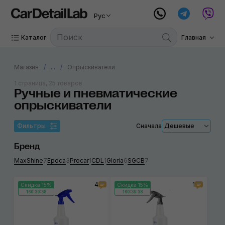
Рус
Каталог
Главная
Магазин
...
Опрыскиватели
1 страница, 25 товаров
Ручные и пневматические
опрыскиватели
Фильтры
Сначала
Дешевые
Бренд
MaxShine
7
Epoca
3
Procar
1
CDL
1
Gloria
6
SGCB
7
4
1
Скидка 15%
Скидка 15%
160:39:38
160:39:38