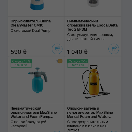
Опрыскиватель Gloria
Пневматический
CleanMaster CM10
опрыскиватель Epoca Delta
Tec 2 EPDM
С системой Dual Pump
C регулируемым соплом,
для кислотной химии
590 ₴
1 040 ₴
1
Скидка 15%
Скидка 15%
160:39:38
160:39:38
Пневматический
Опрыскиватель и
опрыскиватель MaxShine
пеногенератор MaxShine
Water and Foam Pump
Manual Foam and Water
Sprayer
Sprayer
С пенообразующей
С предохранительным
насадкой
клапаном и баком на 8
литров