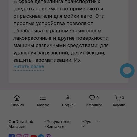
В сфере детейлинга транспортных
средств повсеместно применяются
опрыскиватели для мойки авто. Эти
простые устройства позволяют
обрабатывать равномерным слоем
лакокрасочные и другие поверхности
машины различными средствами: для
удаления загрязнений, дезинфекции,
защиты, ароматизации. Их
Читать далее
использование ускоряет мойку, делает
работу детейлера более безопасной, так
как ему не приходится напрямую
контактировать с агрессивными
химическими соединениями, простой и
0
0
по-настоящему эффективной.
Главная
Каталог
Профиль
Избранное
Корзина
Принцип работы и
достоинства
CarDetailLab
Покупателю
Рус
Магазин
Контакты
опрыскивателей