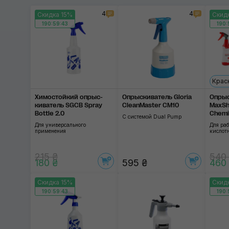
4
4
Скидка 15%
Скид
190:59:42
190:
Крас
Химостойкий опрыс­
Опрыскиватель Gloria
Опрыс
киватель SGCB Spray
CleanMaster CM10
MaxSh
Bottle 2.0
Chemi
С системой Dual Pump
Trigge
Для универсального
Для ра
применения
кислот
215 ₴
540
180 ₴
595 ₴
460
Скидка 15%
Скид
190:59:42
190: