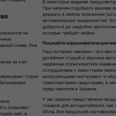
В некоторых моделях предусмотре
При наличии подобного режима 
держать в любом положении (хоть
тва
автомобильных поверхностей. Эт
добраться до неудобно расположе
ользуются не
которые требуют мойки.
ычные
Покупайте опрыскиватели для мойк
арной схеме. Она
Наш интернет-магазин – это мест
детейлинг-студий и обычные авто
ление за счет
надёжные опрыскиватели знамен
сотрудничаем с известными миро
выбрасывает струю
выпускающими инструмент и обор
абатываемую
транспортными средствами, в кач
представителя в Украине.
У нас широко представлена проду
ожно
товаров для автодетейлинга, как 
Это позволяет
Gloria. Вся продукция сертифицир
труёй либо в