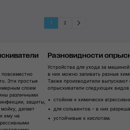
1
2
ыскиватели
Разновидности опрыс
Устройства для ухода за машино
в повсеместно
в них можно заливать разные хим
то. Эти простые
Также производители выпускают
номерным слоем
опрыскиватели следующих видов
ины различными
стойкие к химически агрессивн
зинфекции, защиты,
 мойку, делает
для сольвентов – в них разреша
к ему не
устойчивые к кислотам.
грессивными
-настоящему