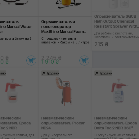
Опрыскиватель SGCB
High Output Chemical
киватель
Опрыскиватель и
Resistant Sprayer With
ine Manual Water
пеногенератор
Bottle
er
MaxShine Manual Foam
Для работы с кислотами,
and Water Sprayer
щёлочами и растворителям
метром и баком на 5
С предохранительным
клапаном и баком на 8 литров
215 ₴
0 ₴
2 245 ₴
0 ₴
1 910 ₴
ано
Продано
Продано
атический
Пневматический
Пневматический
киватель Epoca
опрыскиватель Procar
опрыскиватель Epoca
Tec 2 NBR
ND24
Delta Tec 2 NBR 360°
лируемым соплом, для
Для универсального
C регулируемым соплом и
ой химии
применения
системой 360°, для щёлочно