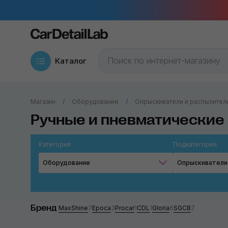
Каталог
Магазин
Оборудование
Опрыскиватели и распылител
Ручные и пневматические
Категория
Подкатегория
Оборудование
Опрыскиватели
Бренд
MaxShine
7
Epoca
3
Procar
1
CDL
1
Gloria
6
SGCB
7