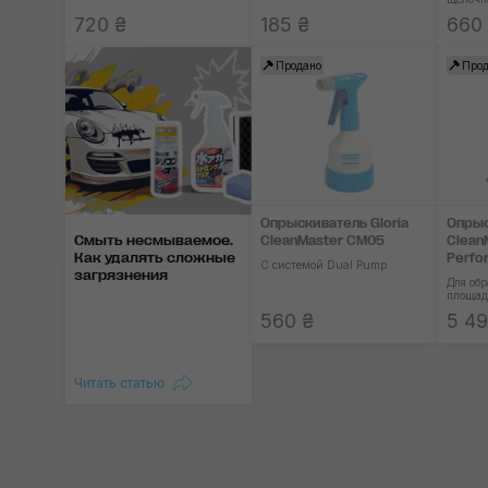
720 ₴
185 ₴
660
Продано
Прод
Опрыскиватель Gloria
Опрыс
Смыть несмываемое.
CleanMaster CM05
Clean
Как уда­лять слож­ные
Perfo
С системой Dual Pump
заг­ряз­нения
Для об
площад
560 ₴
5 49
Читать статью