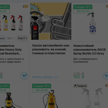
2
1
ка 15%
Скидка 15%
Водяные пистолеты
59:42
190:59:42
Применить
ный
Жёлтый
Чёрный
Серый
Еще 2
Салон автомобиля: как
киватель
Химостойкий
уха­жи­вать за ко­жей,
ine Heavy Duty
опрыскиватель SGCB
тка­нью и пла­сти­ком
cal Resistant
Spray Bottle 2.0 Grey
r Sprayer
боты с щелочными и
Для универсального
ными средствами
применения
 ₴
215 ₴
 ₴
180 ₴
Читать статью
3
ка 15%
Скидка 15%
Продано
59:42
190:59:42