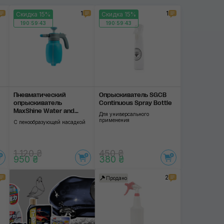
1
1
Скидка 15%
Скидка 15%
CDL
190:59:42
190:59:42
Gloria
SGCB
Применить
Пневматический
Опрыскиватель SGCB
опрыскиватель
Continuous Spray Bottle
MaxShine Water and
Для универсального
Foam Pump Sprayer
применения
С пенообразующей насадкой
1 120 ₴
450 ₴
950 ₴
380 ₴
2
Продано