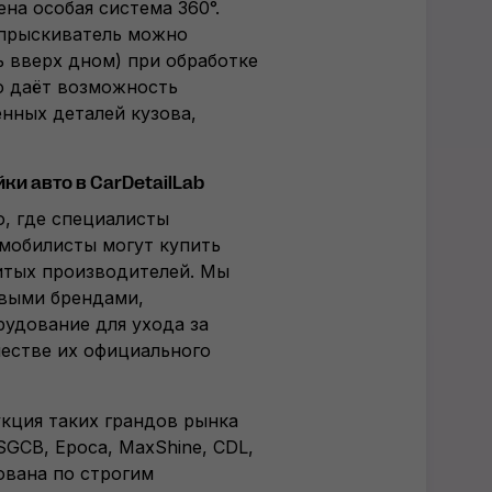
на особая система 360°.
опрыскиватель можно
 вверх дном) при обработке
о даёт возможность
нных деталей кузова,
и авто в CarDetailLab
о, где специалисты
мобилисты могут купить
итых производителей. Мы
выми брендами,
удование для ухода за
естве их официального
кция таких грандов рынка
SGCB, Epoca, MaxShine, CDL,
ована по строгим