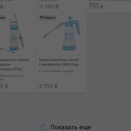
химии
 ₴
11 765 ₴
730 ₴
ано
Продано
киватель Gloria
Пеногенератор Gloria
Master
FoamMaster FM10 Flex
rmance PF50
С пластиковой трубкой
работки больших
ей
5 ₴
2 750 ₴
Показать еще