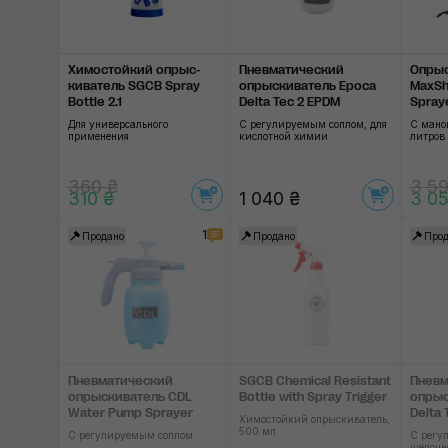
Химостойкий опрыс­
Пневматический
Опрыс
киватель SGCB Spray
опрыскиватель Epoca
MaxSh
Bottle 2.1
Delta Tec 2 EPDM
Spray
Для универсального
C регулируемым соплом, для
С мано
применения
кислотной химии
литров
360 ₴
3 59
310 ₴
1 040 ₴
3 05
1
Продано
Продано
Прод
Пневматический
SGCB Chemical Resistant
Пневм
опрыскиватель CDL
Bottle with Spray Trigger
опрыс
Water Pump Sprayer
Delta 
Химостойкий опрыскиватель,
500 мл
С регулируемым соплом
С регу
щёлочн