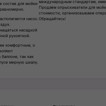
международным стандартам, имее
е состав для мойки
Продаём опрыскиватели для мойк
 равномерно.
стоимости, организовываем опер
асполагается насос.
Обращайтесь!
здух.
снащаться насадкой
бной рукояткой.
ее комфортным, о
зволяют
баллоне, так как
пусе мерную шкалу.