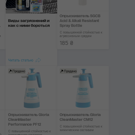
Опрыскиватель SGCB
Виды загрязнений и
Acid & Alkali Resistant
как с ними бороться
Spray Bottle
С повышенной стойкостью к
и
агрессивным средам
185 ₴
Читать статью
Продано
Продано
Опрыскиватель Gloria
Опрыскиватель Gloria
CleanMaster
CleanMaster CM12
Performance PF12
С повышенной стойкостью к
химическим составам
С повышенной стойкостью к
й
химическим составам