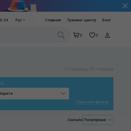
66 24
Рус
Главная
Тренинг-центр
Блог
0
0
1 страница, 25 товаров
нд
берите
Сбросить фильтр
MaxShine
Epoca
Сначала
Популярные
Procar