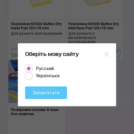
Подложка KOVAX Buflex Dry
Подложка KOVAX Buflex Dry
Hand Pad 123×78 mm
Interface Pad 123×78 mm
Для ручного использования
Для ручного и
механического
использования
645 ₴
615 ₴
Оберіть мову сайту
580 ₴
550 ₴
Русский
Українська
Запамʼятати
Полировка ку­зова: 8 оши­
бок нови­чка