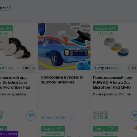
ковое
50 мм
ягкий
8
ое
80 мм
ка 10%
Скидка 20%
125 мм
14:27
162:14:27
именить
150 мм
Применить
мм
Ø130 мм
Ø160 мм
экстратвёрдый
мягки
Еще 1
Еще 1
Полировка ку­зова: 8
овальный круг
Полировальный круг
оши­бок нови­чка
r Detailing Line
RUPES D-A Extra Cut
o Microfiber Pad
Microfiber Pad MF40
ткой микрофибры
Из микрофибры, Ø40 мм
 ₴
280 ₴
₴
220 ₴
Читать статью
2
Скидка 15%
Скидка 20%
идка
анчивается
162:14:27
162:14:27