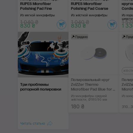
RUPES Microfiber
RUPES Microfiber
круго
Polishing Pad Fine
Polishing Pad Сoarse
Cordle
Из мягкой микрофибры
Из жёсткой микрофибры
Из пор
шерсти
1 040 ₴
1 040 ₴
1 57
830 ₴
830 ₴
1 33
Продано
Прод
жёст
Полировальный круг
Полир
Три проблемы
ZviZZer Thermo
ZviZZ
роторной полировки
Microfiber Pad Blue for D-
Microf
A Ø80 mm
Ø125
Из микрофибры средней
Из мик
жёсткости, Ø180/90 мм
180 ₴
310...
Читать статью