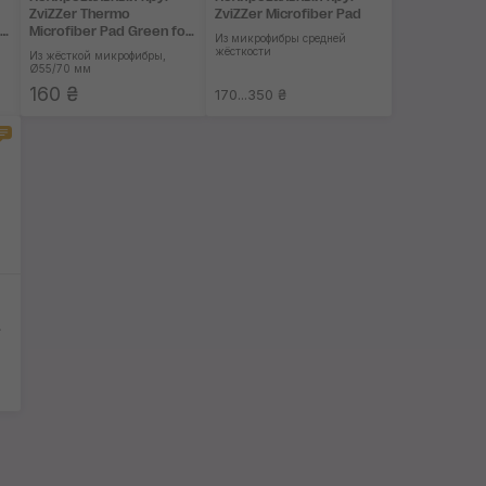
ZviZZer Thermo
ZviZZer Microfiber Pad
r
Microfiber Pad Green for
Из микрофибры средней
D-A Ø55 mm
жёсткости
Из жёсткой микрофибры,
Ø55/70 мм
160 ₴
170...350 ₴