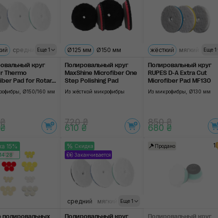
кий
средний
мягкий
Ø125 мм
Ø150 мм
жёсткий
мягкий
ульт
Еще 1
Еще 1
овальный круг
Полировальный круг
Полировальный круг
er Thermo
MaxShine Microfiber One
RUPES D-A Extra Cut
iber Pad for Rotar...
Step Polishing Pad
Microfiber Pad MF130
рофибры, Ø150/160 мм
Из жёсткой микрофибры
Из микрофибры, Ø130 мм
 ₴
720 ₴
850 ₴
 ₴
610 ₴
680 ₴
1
ка 15%
Скидка
Продано
14:27
Заканчивается
средний
мягкий
жёсткий
Еще 1
 полировальных
Полировальный круг
Полировальный круг