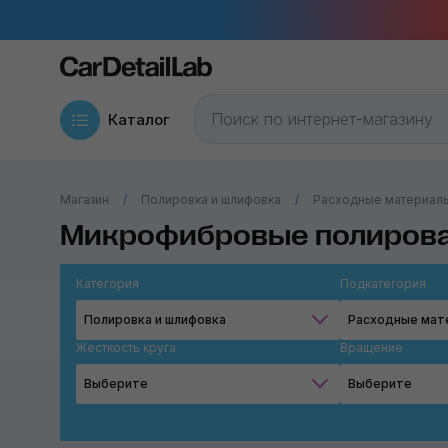
Каталог
Магазин
Полировка и шлифовка
Расходные материалы
Микрофибровые полирова
Категория
Подкатегория
Полировка и шлифовка
Жесткость круга
Вращение
Выберите
Выберите
Твёрдый
Роторное