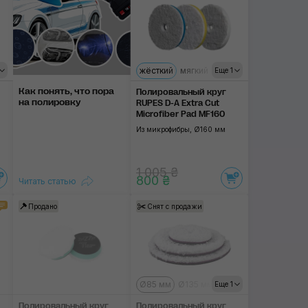
рамягкий
жёсткий
мягкий
ультрамягкий
Еще 1
Как понять, что пора
Полировальный круг
на полировку
RUPES D-A Extra Cut
Microfiber Pad MF160
Из микрофибры, Ø160 мм
1 005 ₴
800 ₴
Читать статью
Продано
Снят с продажи
Ø85 мм
Ø135 мм
Ø155 мм
Еще 1
Полировальный круг
Полировальный круг