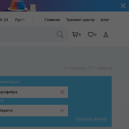
66 24
Рус
Главная
Тренинг-центр
Блог
0
0
1 страница, 57 товаров
риал круга
крофибра
нд
Поролон
берите
Микрофибра
Сбросить фильтр
MaxShine
Шерсть