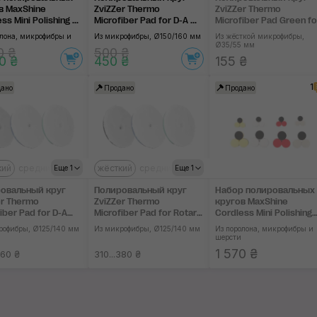
в MaxShine
ZviZZer Thermo
ZviZZer Thermo
ss Mini Polishing ...
Microfiber Pad for D-A ...
Microfiber Pad Green fo
D-A Ø35 mm
олона, микрофибры и
Из микрофибры, Ø150/160 мм
Из жёсткой микрофибры,
Ø35/55 мм
0 ₴
500 ₴
0 ₴
450 ₴
155 ₴
1
ано
Продано
Продано
кий
средний
мягкий
жёсткий
средний
мягкий
Еще 1
Еще 1
овальный круг
Полировальный круг
Набор полировальных
er Thermo
ZviZZer Thermo
кругов MaxShine
iber Pad for D-A
Microfiber Pad for Rotary
Cordless Mini Polishing
 mm
Ø125 mm
Pads Kit
рофибры, Ø125/140 мм
Из микрофибры, Ø125/140 мм
Из поролона, микрофибры и
шерсти
1 570 ₴
360 ₴
310...380 ₴