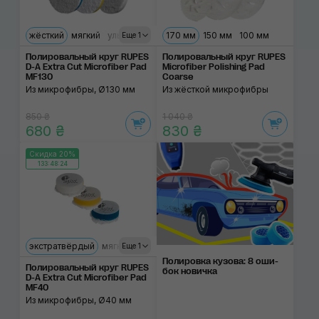
жёсткий
мягкий
ультрамягкий
170 мм
150 мм
100 мм
Еще 1
Полировальный круг RUPES
Полировальный круг RUPES
D-A Extra Cut Microfiber Pad
Microfiber Polishing Pad
MF130
Сoarse
Из микрофибры, Ø130 мм
Из жёсткой микрофибры
850 ₴
1 040 ₴
680 ₴
830 ₴
Скидка 20%
133:48:24
экстратвёрдый
мягкий
ультрамягкий
Еще 1
Полировка ку­зова: 8 оши­
Полировальный круг RUPES
бок нови­чка
D-A Extra Cut Microfiber Pad
MF40
Из микрофибры, Ø40 мм