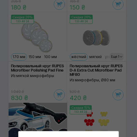
205 ₴
165 ₴
180 ₴
150 ₴
Скидка 20%
Скидка 20%
133:48:24
133:48:24
170 мм
150 мм
100 мм
жёсткий
мягкий
ультрамягкий
Еще 1
Полировальный круг RUPES
Полировальный круг RUPES
Microfiber Polishing Pad Fine
D-A Extra Cut Microfiber Pad
MF80
Из мягкой микрофибры
Из микрофибры, Ø80 мм
1 040 ₴
520 ₴
830 ₴
420 ₴
Скидка 15%
133:48:24