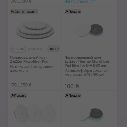
310...380 ₴
Читать статью
Снят с продажи
Продано
Ø85 мм
Ø135 мм
Ø155 мм
Еще 1
Полировальный круг
Полировальный круг
ZviZZer Microfiber Pad
ZviZZer Thermo Microfiber
Pad Blue for D-A Ø80 mm
Из микрофибры средней
жёсткости
Из микрофибры средней
жёсткости, Ø180/90 мм
170...350 ₴
180 ₴
Продано
Продано