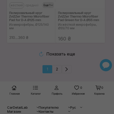
жёсткий
средний
мягкий
Еще 1
Полировальный круг
Полировальный круг
ZviZZer Thermo Microfiber
ZviZZer Thermo Microfiber
Pad for D-A Ø125 mm
Pad Green for D-A Ø55 mm
Из микрофибры, Ø125/140
Из жёсткой микрофибры,
мм
Ø55/70 мм
310...360 ₴
160 ₴
Показать еще
1
2
0
0
Главная
Каталог
Профиль
Избранное
Корзина
CarDetailLab
Покупателю
Рус
Магазин
Контакты