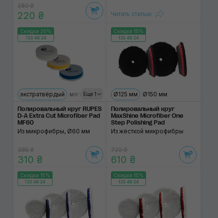
280 ₴
220 ₴
Читать статью
Скидка 20%
Скидка 15%
133:48:24
133:48:24
экстратвёрдый
мягкий
ультрамягкий
Ø125 мм
Ø150 мм
Еще 1
Полировальный круг RUPES
Полировальный круг
D-A Extra Cut Microfiber Pad
MaxShine Microfiber One
MF60
Step Polishing Pad
Из микрофибры, Ø60 мм
Из жёсткой микрофибры
385 ₴
720 ₴
310 ₴
610 ₴
Скидка 15%
Скидка 15%
133:48:24
133:48:24