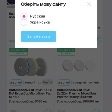
Оберіть мову сайту
Как понять, что пора на
Русский
Набор полировальных
полировку
кругов MaxShine Cordless
Українська
Mini Polishing Pads Kit V2
Из поролона, микрофибры и
шерсти
Запамʼятати
1 570 ₴
1 330 ₴
Читать статью
Скидка 20%
Скидка 10%
133:48:24
133:48:24
жёсткий
мягкий
ультрамягкий
жёсткий
средний
мягкий
Еще 1
Полировальный круг RUPES
Полировальный круг
D-A Extra Cut Microfiber Pad
ZviZZer Thermo Microfiber
MF160
Pad for Rotary Ø80 mm
Из микрофибры, Ø160 мм
Из микрофибры, Ø80/90 мм
1 005 ₴
190 ₴