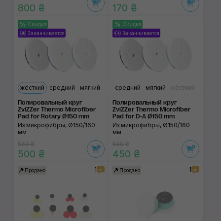
800 ₴
170 ₴
Скидка
Скидка
Заканчивается
Заканчивается
жёсткий
средний
мягкий
средний
мягкий
жёсткий
Полировальный круг
Полировальный круг
ZviZZer Thermo Microfiber
ZviZZer Thermo Microfiber
Pad for Rotary Ø150 mm
Pad for D-A Ø150 mm
Из микрофибры, Ø150/160
Из микрофибры, Ø150/160
мм
мм
560 ₴
500 ₴
500 ₴
450 ₴
1
1
Продано
Продано