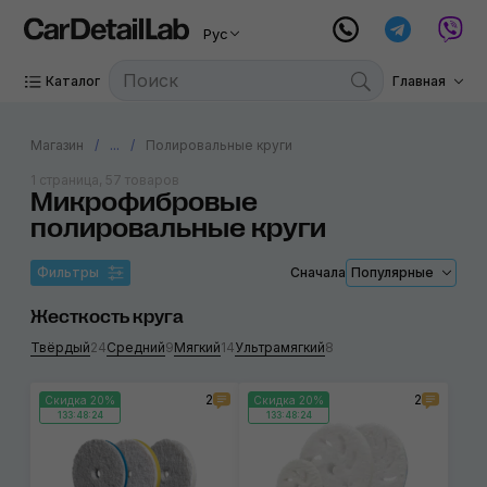
Рус
Каталог
Главная
Магазин
...
Полировальные круги
1 страница, 57 товаров
Микрофибровые
полировальные круги
Фильтры
Сначала
Популярные
Жесткость круга
Твёрдый
24
Средний
9
Мягкий
14
Ультрамягкий
8
2
2
Скидка 20%
Скидка 20%
133:48:24
133:48:24