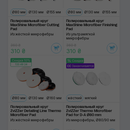
Ø80 мм
Ø130 мм
Ø155 мм
Ø80 мм
Ø130 мм
Ø155 мм
Полировальный круг
Полировальный круг
MaxShine Microfiber Cutting
MaxShine Microfiber Finishing
Pad
Pad
Из жёсткой микрофибры
Из ультрамягкой
микрофибры
360 ₴
360 ₴
310 ₴
310 ₴
Скидка 10%
Скидка
133:48:24
Заканчивается
Ø80 мм
Ø130 мм
Ø160 мм
жёсткий
мягкий
Полировальный круг
Полировальный круг
ZviZZer Detailing Line Thermo
ZviZZer Thermo Microfiber
Microfiber Pad
Pad for D-A Ø80 mm
Из жёсткой микрофибры
Из микрофибры, Ø80/90 мм