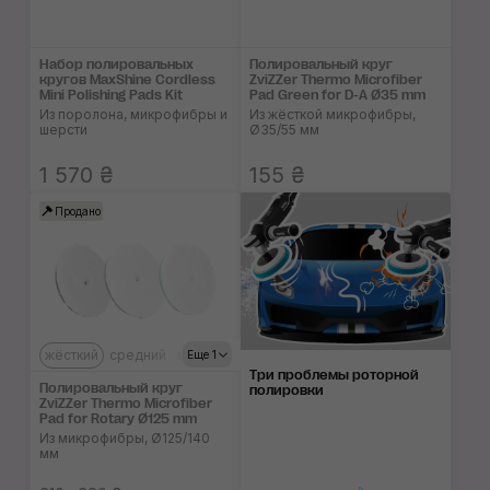
Набор полировальных
Полировальный круг
кругов MaxShine Cordless
ZviZZer Thermo Microfiber
Mini Polishing Pads Kit
Pad Green for D-A Ø35 mm
Из поролона, микрофибры и
Из жёсткой микрофибры,
шерсти
Ø35/55 мм
1 570 ₴
155 ₴
Продано
жёсткий
средний
мягкий
Еще 1
Три проблемы роторной
Полировальный круг
полировки
ZviZZer Thermo Microfiber
Pad for Rotary Ø125 mm
Из микрофибры, Ø125/140
мм