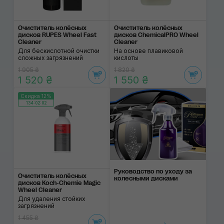
Очиститель колёсных
Очиститель колёсных
дисков RUPES Wheel Fast
дисков ChemicalPRO Wheel
Cleaner
Cleaner
Для бескислотной очистки
На основе плавиковой
сложных загрязнений
кислоты
1 905 ₴
1 820 ₴
1 520 ₴
1 550 ₴
Скидка 12%
134:02:02
Руководство по уходу за
Очиститель колёсных
колесными дисками
дисков Koch-Chemie Magic
Wheel Cleaner
Для удаления стойких
загрязнений
1 455 ₴