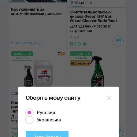
500 мл
1 л
Как ухаживать за
Очиститель колёсных
автомобильными дисками
дисков Gyeon Q²M Iron
Wheel Cleaner Redefined
Для удаления стойких
загрязнений
710 ₴
640 ₴
Читать статью
7
Скидка 15%
Скидка 10%
134:02:02
134:02:02
Новинка
500 мл
4 л
Оберіть мову сайту
Очиститель колёсных
Очиститель колёсных
дисков SOFT99 Iron
дисков Turtle Wax Redline
Terminator
Wheel Cleaner
Русский
Для удаления стойких
Для удаления стойких
Українська
загрязнений
загрязнений
700 ₴
520 ₴
595 ₴
470 ₴