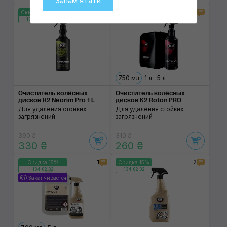
Запамʼятати
1
11
Скидка 15%
Скидка 15%
134:02:02
134:02:02
750 мл
1 л
5 л
Очиститель колёсных
Очиститель колёсных
дисков К2 Neorim Pro 1 L
дисков K2 Roton PRO
Для удаления стойких
Для удаления стойких
загрязнений
загрязнений
390 ₴
310 ₴
330 ₴
260 ₴
1
2
Скидка 15%
Скидка 15%
134:02:02
134:02:02
Заканчивается