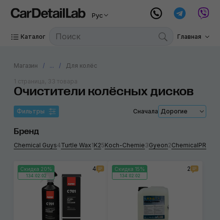
Рус
Каталог
Главная
Магазин
...
Для колёс
1 страница, 33 товара
Очистители колёсных дисков
Фильтры
Сначала
Дорогие
Бренд
Chemical Guys
4
Turtle Wax
1
K2
5
Koch-Chemie
3
Gyeon
2
ChemicalPRO
1
R
4
2
Скидка 20%
Скидка 15%
134:02:02
134:02:02