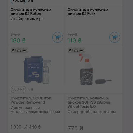
700 мл
5 л
Очиститель колёсных
Очиститель колёсных
дисков K2 Roton
дисков K2 Felix
С нейтральным pH
210 ₴
130 ₴
180 ₴
110 ₴
Продано
Продано
500 мл
4 л
Очиститель SGCB Iron
Очиститель колёсных
Powder Remover S
дисков SOFT99 DiGloss
Wheel Tonic 5.0
Для устранения
металлических вкраплений
С гидрофобным эффектом
1 030...4 440 ₴
775 ₴