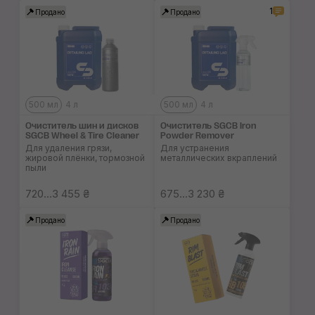
1
Продано
Продано
500 мл
4 л
500 мл
4 л
Очиститель шин и дисков
Очиститель SGCB Iron
SGCB Wheel & Tire Cleaner
Powder Remover
Для удаления грязи,
Для устранения
жировой плёнки, тормозной
металлических вкраплений
пыли
720...3 455 ₴
675...3 230 ₴
Продано
Продано