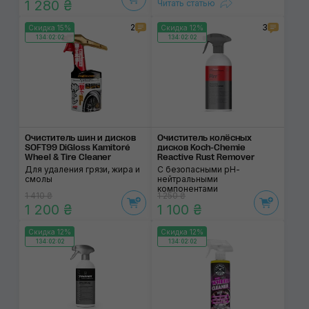
1 280 ₴
Читать статью
2
3
Скидка 15%
Скидка 12%
134:02:02
134:02:02
Очиститель шин и дисков
Очиститель колёсных
SOFT99 DiGloss Kamitoré
дисков Koch-Chemie
Wheel & Tire Cleaner
Reactive Rust Remover
Для удаления грязи, жира и
С безопасными рН-
смолы
нейтральными
компонентами
1 410 ₴
1 250 ₴
1 200 ₴
1 100 ₴
Скидка 12%
Скидка 12%
134:02:02
134:02:02