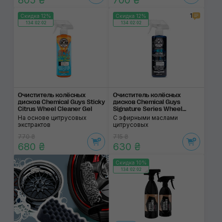
805 ₴
700 ₴
1
Скидка 12%
Скидка 12%
134:02:02
134:02:02
Очиститель колёсных
Очиститель колёсных
дисков Chemical Guys Sticky
дисков Chemical Guys
Citrus Wheel Cleaner Gel
Signature Series Wheel
Cleaner
На основе цитрусовых
С эфирными маслами
экстрактов
цитрусовых
770 ₴
715 ₴
680 ₴
630 ₴
Скидка 10%
134:02:02