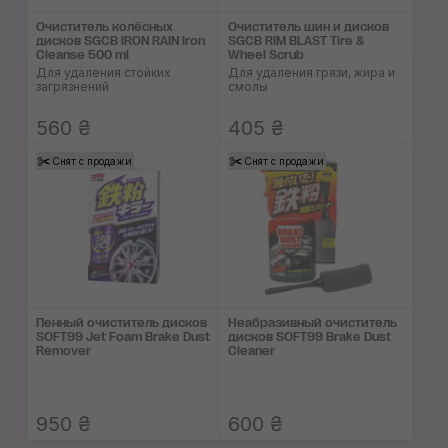
Очиститель колёсных
Очиститель шин и дисков
дисков SGCB IRON RAIN Iron
SGCB RIM BLAST Tire &
Cleanse 500 ml
Wheel Scrub
Для удаления стойких
Для удаления грязи, жира и
загрязнений
смолы
560 ₴
405 ₴
Снят с продажи
Снят с продажи
Пенный очиститель дисков
Неабразивный очиститель
SOFT99 Jet Foam Brake Dust
дисков SOFT99 Brake Dust
Remover
Cleaner
950 ₴
600 ₴