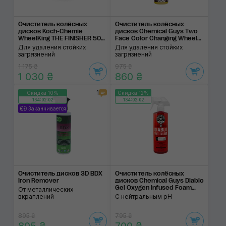
Очиститель колёсных
Очиститель колёсных
дисков Koch-Chemie
дисков Chemical Guys Two
WheelKing THE FINISHER 500
Face Color Changing Wheel
ml
Cleaner
Для удаления стойких
Для удаления стойких
загрязнений
загрязнений
1 175 ₴
975 ₴
1 030 ₴
860 ₴
1
Скидка 10%
Скидка 12%
134:02:02
134:02:02
Заканчивается
Очиститель дисков 3D BDX
Очиститель колёсных
Iron Remover
дисков Chemical Guys Diablo
Gel Oxygen Infused Foam
От металлических
Wheel And Rim Cleaner
вкраплений
С нейтральным pH
895 ₴
795 ₴