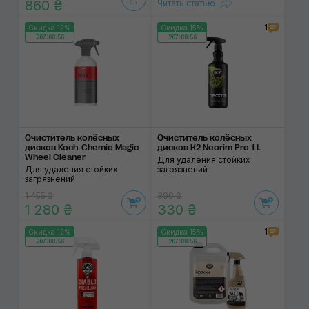
860 ₴
Читать статью
1
Скидка 12%
Скидка 15%
207:08:56
207:08:56
Очиститель колёсных
Очиститель колёсных
дисков Koch-Chemie Magic
дисков К2 Neorim Pro 1 L
Wheel Cleaner
Для удаления стойких
Для удаления стойких
загрязнений
загрязнений
1 455 ₴
390 ₴
1 280 ₴
330 ₴
1
Скидка 12%
Скидка 15%
207:08:56
207:08:56