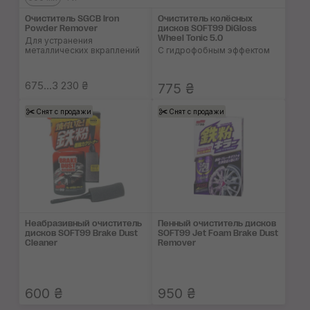
Очиститель SGCB Iron
Очиститель колёсных
Powder Remover
дисков SOFT99 DiGloss
Wheel Tonic 5.0
Для устранения
металлических вкраплений
С гидрофобным эффектом
675...3 230 ₴
775 ₴
Снят с продажи
Снят с продажи
Неабразивный очиститель
Пенный очиститель дисков
дисков SOFT99 Brake Dust
SOFT99 Jet Foam Brake Dust
Cleaner
Remover
600 ₴
950 ₴