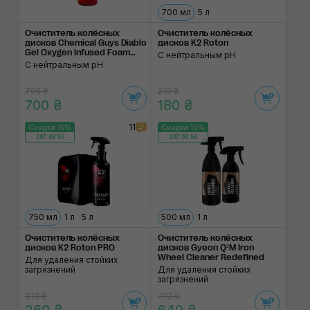
700 мл
5 л
Очиститель колёсных
Очиститель колёсных
дисков Chemical Guys Diablo
дисков K2 Roton
Gel Oxygen Infused Foam
С нейтральным pH
Wheel And Rim Cleaner
С нейтральным pH
795 ₴
210 ₴
700 ₴
180 ₴
11
Скидка 15%
Скидка 10%
207:08:56
207:08:56
750 мл
1 л
5 л
500 мл
1 л
Очиститель колёсных
Очиститель колёсных
дисков K2 Roton PRO
дисков Gyeon Q²M Iron
Wheel Cleaner Redefined
Для удаления стойких
загрязнений
Для удаления стойких
загрязнений
310 ₴
710 ₴