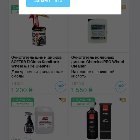
Запамʼятати
2
2
Скидка 15%
Скидка 15%
207:08:56
207:08:56
Очиститель шин и дисков
Очиститель колёсных
SOFT99 DiGloss Kamitoré
дисков ChemicalPRO Wheel
Wheel & Tire Cleaner
Cleaner
Для удаления грязи, жира и
На основе плавиковой
смолы
кислоты
1 410 ₴
1 820 ₴
1 200 ₴
1 550 ₴
7
3
Скидка 15%
Скидка 20%
207:08:56
207:08:56