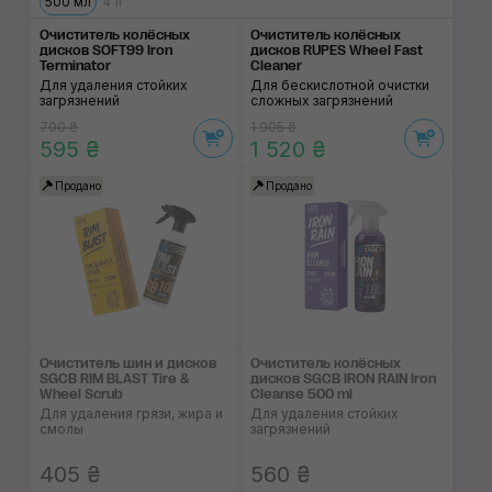
500 мл
4 л
Очиститель колёсных
Очиститель колёсных
дисков SOFT99 Iron
дисков RUPES Wheel Fast
Terminator
Cleaner
Для удаления стойких
Для бескислотной очистки
загрязнений
сложных загрязнений
700 ₴
1 905 ₴
595 ₴
1 520 ₴
Продано
Продано
Очиститель шин и дисков
Очиститель колёсных
SGCB RIM BLAST Tire &
дисков SGCB IRON RAIN Iron
Wheel Scrub
Cleanse 500 ml
Для удаления грязи, жира и
Для удаления стойких
смолы
загрязнений
405 ₴
560 ₴