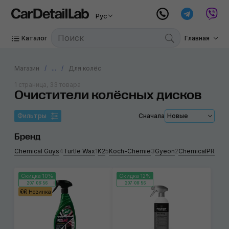
Рус
Каталог
Главная
Магазин
...
Для колёс
1 страница, 33 товара
Очистители колёсных дисков
Фильтры
Сначала
Новые
Бренд
Chemical Guys
4
Turtle Wax
1
K2
5
Koch-Chemie
3
Gyeon
2
ChemicalPRO
1
R
Скидка 10%
Скидка 12%
207:08:56
207:08:56
Новинка