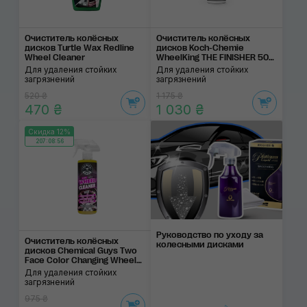
Очиститель колёсных
Очиститель колёсных
дисков Turtle Wax Redline
дисков Koch-Chemie
Wheel Cleaner
WheelKing THE FINISHER 500
ml
Для удаления стойких
Для удаления стойких
загрязнений
загрязнений
520 ₴
1 175 ₴
470 ₴
1 030 ₴
Скидка 12%
207:08:56
Руководство по уходу за
Очиститель колёсных
колесными дисками
дисков Chemical Guys Two
Face Color Changing Wheel
Cleaner
Для удаления стойких
загрязнений
975 ₴