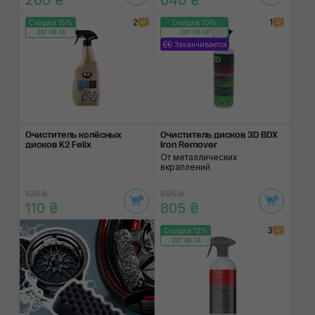
260 ₴
640 ₴
2
1
Скидка 15%
Скидка 10%
207:08:56
207:08:56
Заканчивается
Очиститель колёсных
Очиститель дисков 3D BDX
дисков K2 Felix
Iron Remover
От металлических
вкраплений
130 ₴
895 ₴
110 ₴
805 ₴
3
Скидка 12%
207:08:56