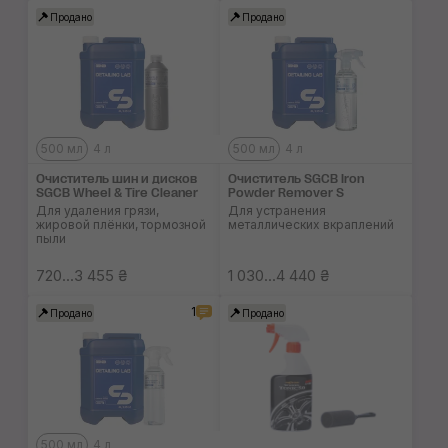
Продано
Продано
500 мл
4 л
500 мл
4 л
Очиститель шин и дисков
Очиститель SGCB Iron
SGCB Wheel & Tire Cleaner
Powder Remover S
Для удаления грязи,
Для устранения
жировой плёнки, тормозной
металлических вкраплений
пыли
720...3 455 ₴
1 030...4 440 ₴
1
Продано
Продано
500 мл
4 л