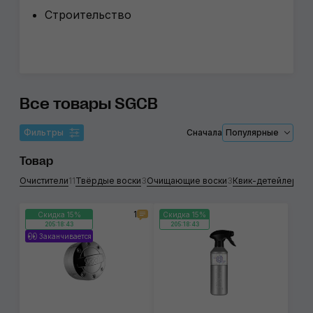
Строительство
Все товары SGCB
Фильтры
Сначала
Популярные
Товар
Очистители
11
Твёрдые воски
3
Очищающие воски
3
Квик-детейлеры
2
1
Скидка 15%
Скидка 15%
205:18:43
205:18:43
Заканчивается