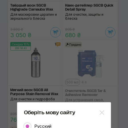
Твёрдый воск SGCB
Квик-детейлер SGCB Quick
Highgrade Carnauba Wax
Detail Spray
Для маскировки царапин и
Для очистки, защиты и
зеркального блеска
блеска
3 590 ₴
805 ₴
3 050 ₴
680 ₴
1
Скидка 15%
Продано
205:18:43
500 мл
4 л
Мягкий воск SGCB All
Очиститель SGCB Tar &
Purpose Stain Removal Wax
Adhesive Remover
Для очистки и гидрофоба
Для устранения смол,
битума и клея
Оберіть мову сайту
895 ₴
0...18 ₴
760 ₴
Русский