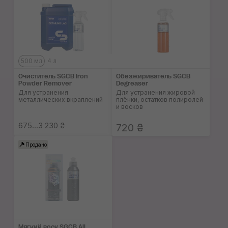
500 мл
4 л
Очиститель SGCB Iron
Обезжириватель SGCB
Powder Remover
Degreaser
Для устранения
Для устранения жировой
металлических вкраплений
плёнки, остатков полиролей
и восков
675...3 230 ₴
720 ₴
Продано
Мягкий воск SGCB All