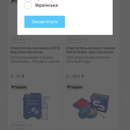
Продано
Продано
Українська
Запамʼятати
500 мл
4 л
500 мл
4 л
Очиститель органики SGCB
Очиститель водного камня
Bug Stain Remover
SGCB Water Spot Remover
Для устранения следов
Для устранения пятен от
насекомых, битума и смолы
жёсткой воды
0...10 ₴
0...405 ₴
Продано
Продано
500 мл
4 л