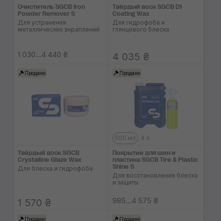
Очиститель SGCB Iron
Твёрдый воск SGCB D1
Powder Remover S
Coating Wax
Для устранения
Для гидрофоба и
металлических вкраплений
глянцевого блеска
1 030...4 440 ₴
4 035 ₴
Продано
Продано
500 мл
4 л
Твёрдый воск SGCB
Покрытие для шин и
Crystalline Glaze Wax
пластика SGCB Tire & Plastic
Shine S
Для блеска и гидрофоба
Для восстановления блеска
и защиты
985...4 575 ₴
1 570 ₴
Продано
Продано