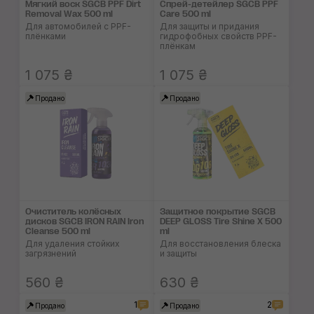
Мягкий воск SGCB PPF Dirt
Спрей-детейлер SGCB PPF
Removal Wax 500 ml
Care 500 ml
Для автомобилей с PPF-
Для защиты и придания
плёнками
гидрофобных свойств PPF-
плёнкам
1 075 ₴
1 075 ₴
Продано
Продано
Очиститель колёсных
Защитное покрытие SGCB
дисков SGCB IRON RAIN Iron
DEEP GLOSS Tire Shine X 500
Cleanse 500 ml
ml
Для удаления стойких
Для восстановления блеска
загрязнений
и защиты
560 ₴
630 ₴
1
2
Продано
Продано