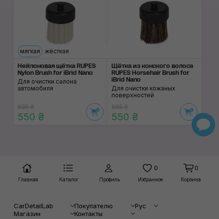
мягкая
жёсткая
Нейлоновая щётка RUPES
Щётка из конского волоса
Nylon Brush for iBrid Nano
RUPES Horsehair Brush for
iBrid Nano
Для очистки салона
автомобиля
Для очистки кожаных
поверхностей
685 ₴
685 ₴
550 ₴
550 ₴
0
0
Главная
Каталог
Профиль
Избранное
Корзина
CarDetailLab
Покупателю
Рус
Магазин
Контакты