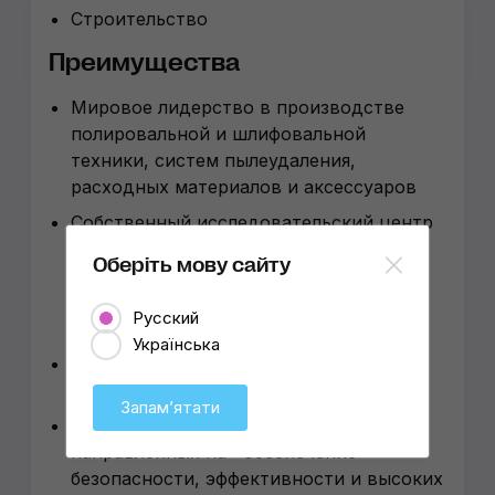
Строительство
Преимуществa
Мировое лидерство в производстве
полировальной и шлифовальной
техники, систем пылеудаления,
расходных материалов и аксессуаров
Собственный исследовательский центр
и производство лакокрасочных
Оберіть мову сайту
материалов, с целью тестирования и
совершенствования оборудование для
Русский
полировки и шлифовки
Українська
Более 70 лет опыта, исследований и
разработок
Запамʼятати
Тысячи решений и патентов,
направленных на обеспечение
безопасности, эффективности и высоких