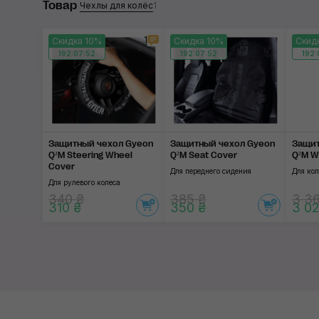
Товар
Чехлы для колёс
1
1
Скидка 10%
Скидка 10%
Скид
192:07:51
192:07:51
192:
Защитный чехол Gyeon
Защитный чехол Gyeon
Защит
Q²M Steering Wheel
Q²M Seat Cover
Q²M W
Cover
Для переднего сидения
Для кол
Для рулевого колеса
340 ₴
385 ₴
3 3
310 ₴
350 ₴
3 02