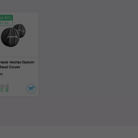
Применить
ка 10%
07:51
ные чехлы Gyeon
heel Сover
ёс
60 ₴
0 ₴