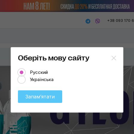
+38 093 170 
Оберіть мову сайту
Русский
Українська
Запамʼятати